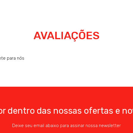
AVALIAÇÕES
nte para nós
or dentro das nossas ofertas e no
Deixe seu email abaixo para assinar nossa newsletter