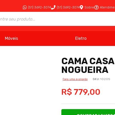
(51) 3692-3074
(51) 3692-3074
Sobre
Atendime
Móveis
Eletro
CAMA CASA
NOGUEIRA
SKU:
10205
Faça uma avaliação
R$ 779,00